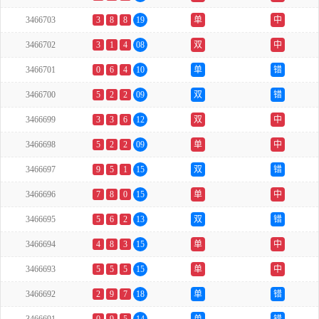
3466703
3
8
8
19
单
中
3466702
3
1
4
08
双
中
3466701
0
6
4
10
单
错
3466700
5
2
2
09
双
错
3466699
3
3
6
12
双
中
3466698
5
2
2
09
单
中
3466697
9
5
1
15
双
错
3466696
7
8
0
15
单
中
3466695
5
6
2
13
双
错
3466694
4
8
3
15
单
中
3466693
5
5
5
15
单
中
3466692
2
9
7
18
单
错