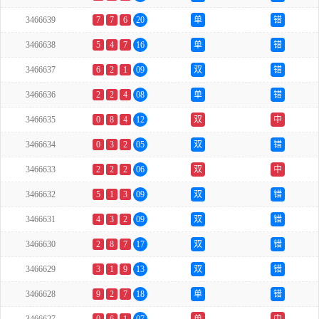
3466639
7
7
6
20
单
错
3466638
5
4
7
16
单
错
3466637
6
2
1
09
双
错
3466636
2
2
4
08
单
错
3466635
0
8
4
12
双
中
3466634
0
3
2
05
双
错
3466633
2
2
2
06
双
中
3466632
5
1
3
09
双
错
3466631
4
3
2
09
双
错
3466630
2
8
7
17
双
错
3466629
3
1
9
13
双
错
3466628
9
2
7
18
单
错