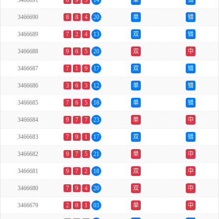
3466691
0
9
5
14
单
错
3466690
8
8
4
20
单
错
3466689
7
2
4
13
双
错
3466688
9
6
5
20
双
中
3466687
7
1
9
17
双
错
3466686
3
6
3
12
单
错
3466685
7
6
5
18
单
错
3466684
9
7
7
23
单
中
3466683
7
9
1
17
双
错
3466682
9
7
5
21
单
中
3466681
9
7
2
18
双
中
3466680
7
9
4
20
双
中
3466679
2
0
1
03
单
中