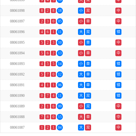
08061099
9
4
5
18
大
双
中
08061098
8
2
8
18
小
双
中
08061097
2
3
0
05
小
单
中
08061096
4
6
1
11
大
双
错
08061095
5
2
3
10
小
单
中
08061094
5
6
2
13
小
单
中
08061093
4
5
5
14
小
单
错
08061092
5
7
0
12
大
单
错
08061091
4
1
1
06
大
单
错
08061090
0
7
4
11
大
双
错
08061089
2
1
6
09
小
双
中
08061088
7
8
0
15
大
单
中
08061087
1
2
1
04
大
双
中