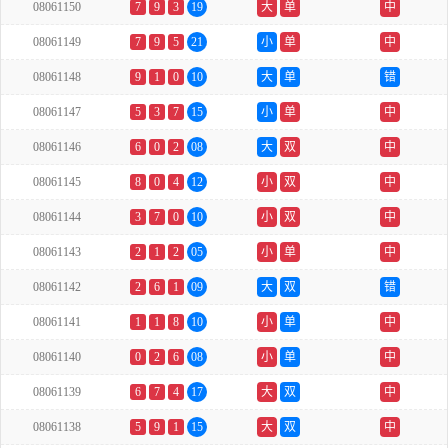
08061150
7
9
3
19
大
单
中
08061149
7
9
5
21
小
单
中
08061148
9
1
0
10
大
单
错
08061147
5
3
7
15
小
单
中
08061146
6
0
2
08
大
双
中
08061145
8
0
4
12
小
双
中
08061144
3
7
0
10
小
双
中
08061143
2
1
2
05
小
单
中
08061142
2
6
1
09
大
双
错
08061141
1
1
8
10
小
单
中
08061140
0
2
6
08
小
单
中
08061139
6
7
4
17
大
双
中
08061138
5
9
1
15
大
双
中