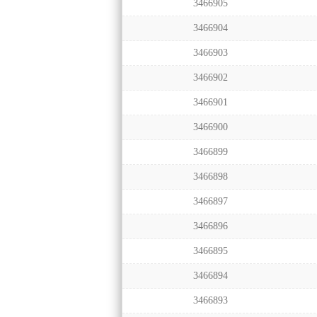
3466905
3466904
3466903
3466902
3466901
3466900
3466899
3466898
3466897
3466896
3466895
3466894
3466893