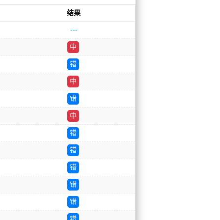
结果
---
中
错
中
错
中
错
错
错
错
错
错