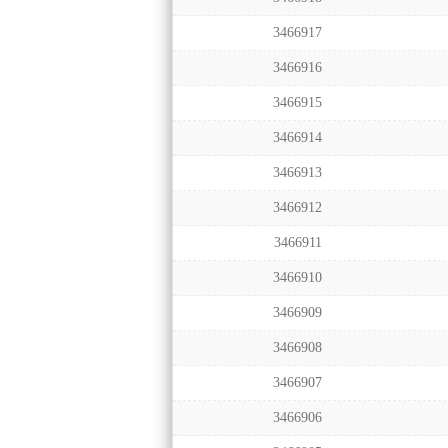
3466917
3466916
3466915
3466914
3466913
3466912
3466911
3466910
3466909
3466908
3466907
3466906