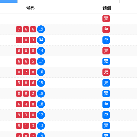
号码
预测
---
双
19
单
7
6
6
04
单
1
0
3
14
双
6
0
8
17
双
6
6
5
10
双
0
2
8
19
双
5
8
6
19
双
8
9
2
18
单
6
4
8
12
单
9
3
0
13
双
9
1
3
19
双
4
8
7