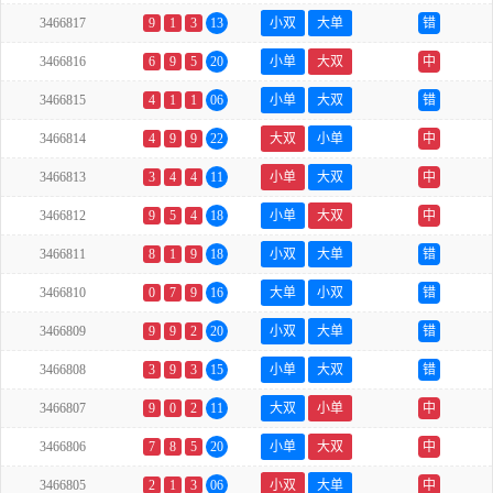
3466817
9
1
3
13
小双
大单
错
3466816
6
9
5
20
小单
大双
中
3466815
4
1
1
06
小单
大双
错
3466814
4
9
9
22
大双
小单
中
3466813
3
4
4
11
小单
大双
中
3466812
9
5
4
18
小单
大双
中
3466811
8
1
9
18
小双
大单
错
3466810
0
7
9
16
大单
小双
错
3466809
9
9
2
20
小双
大单
错
3466808
3
9
3
15
小单
大双
错
3466807
9
0
2
11
大双
小单
中
3466806
7
8
5
20
小单
大双
中
3466805
2
1
3
06
小双
大单
中