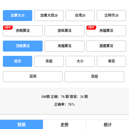
加拿大28
加拿大西28
台湾28
比特币28
赤眼算法
放纵算法
甪端算法
顶级算法
甪端算法
孤傲算法
组合
杀组
大小
单双
双项
双组
100期 正确：76 期 错误：24 期
正确率：76%
预测
走势
统计