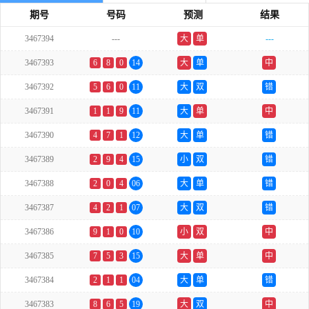
期号
号码
预测
结果
3467394
---
大
单
---
3467393
6
8
0
14
大
单
中
3467392
5
6
0
11
大
双
错
3467391
1
1
9
11
大
单
中
3467390
4
7
1
12
大
单
错
3467389
2
9
4
15
小
双
错
3467388
2
0
4
06
大
单
错
3467387
4
2
1
07
大
双
错
3467386
9
1
0
10
小
双
中
3467385
7
5
3
15
大
单
中
3467384
2
1
1
04
大
单
错
3467383
8
6
5
19
大
双
中