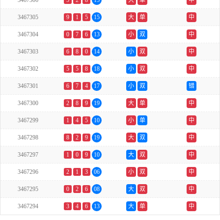
3467306
5
2
8
15
大
单
中
3467305
9
1
5
15
大
单
中
3467304
0
7
6
13
小
双
中
3467303
6
8
0
14
小
双
中
3467302
5
5
8
18
小
双
中
3467301
6
7
4
17
小
双
错
3467300
2
8
9
19
大
单
中
3467299
1
4
5
10
小
单
中
3467298
8
2
9
19
大
双
中
3467297
1
0
9
10
大
双
中
3467296
2
1
3
06
小
双
中
3467295
0
2
6
08
大
双
中
3467294
3
4
6
13
大
单
中