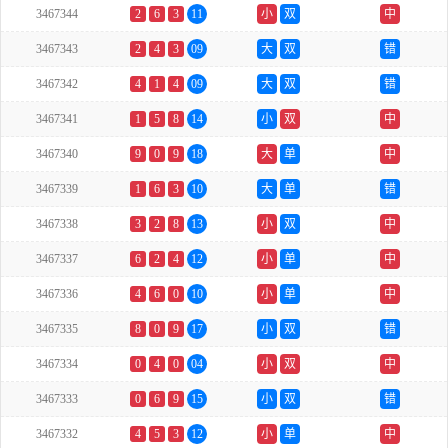
3467344
2
6
3
11
小
双
中
3467343
2
4
3
09
大
双
错
3467342
4
1
4
09
大
双
错
3467341
1
5
8
14
小
双
中
3467340
9
0
9
18
大
单
中
3467339
1
6
3
10
大
单
错
3467338
3
2
8
13
小
双
中
3467337
6
2
4
12
小
单
中
3467336
4
6
0
10
小
单
中
3467335
8
0
9
17
小
双
错
3467334
0
4
0
04
小
双
中
3467333
0
6
9
15
小
双
错
3467332
4
5
3
12
小
单
中