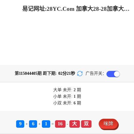
易记网址:28YC.Com 加拿大28-28加拿大刮奖-加拿大28开奖结果预测官网|飞飞28加拿大在线预测_火热研究!
第
115044405
期 距下期:
02
分
21
秒
广告开关：
大单
未开:
2
期
小单
未开:
1
期
小双
未开:
6
期
9
6
1
16
大
双
咪牌
+
+
=
-