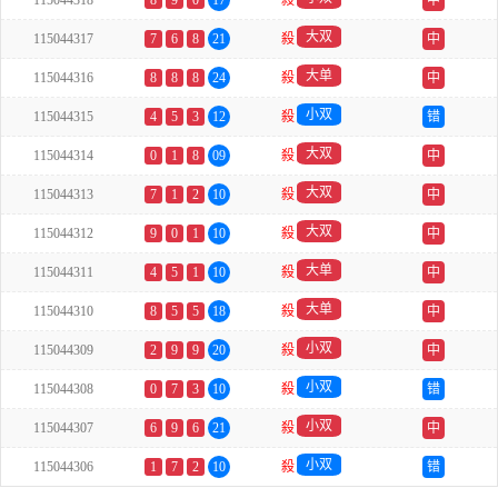
115044318
8
9
0
17
殺
中
大双
115044317
7
6
8
21
殺
中
大单
115044316
8
8
8
24
殺
中
小双
115044315
4
5
3
12
殺
错
大双
115044314
0
1
8
09
殺
中
大双
115044313
7
1
2
10
殺
中
大双
115044312
9
0
1
10
殺
中
大单
115044311
4
5
1
10
殺
中
大单
115044310
8
5
5
18
殺
中
小双
115044309
2
9
9
20
殺
中
小双
115044308
0
7
3
10
殺
错
小双
115044307
6
9
6
21
殺
中
小双
115044306
1
7
2
10
殺
错