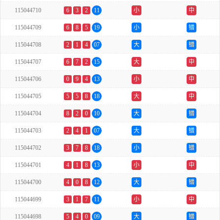
115044710
6
3
2
11
小
中
115044709
6
8
5
19
小
错
115044708
2
1
4
07
大
错
115044707
6
7
2
15
大
中
115044706
0
9
4
13
小
中
115044705
5
5
8
18
大
中
115044704
8
2
0
10
大
错
115044703
2
4
1
07
大
错
115044702
3
7
8
18
小
错
115044701
4
1
8
13
小
中
115044700
4
0
8
12
大
错
115044699
3
1
7
11
小
中
115044698
5
4
0
09
大
错