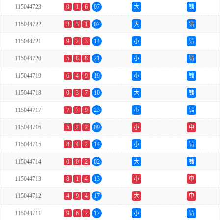
115044723
0
1
6
07
大
错
115044722
3
3
1
07
大
错
115044721
9
2
3
14
小
错
115044720
5
8
8
21
小
错
115044719
6
4
9
19
小
错
115044718
0
3
7
10
大
错
115044717
7
7
9
23
小
错
115044716
5
2
2
09
小
中
115044715
8
4
2
14
小
错
115044714
0
0
2
02
大
错
115044713
8
1
4
13
小
中
115044712
4
9
4
17
大
中
115044711
9
6
2
17
小
错