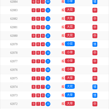
小单
62084
6
0
3
09
殺
错
大双
62083
0
7
4
11
殺
中
大单
62082
2
6
5
13
殺
中
大双
62081
9
6
8
23
殺
中
大双
62080
9
3
9
21
殺
中
小双
62079
8
0
4
12
殺
错
小单
62078
3
9
4
16
殺
中
小单
62077
9
3
9
21
殺
中
小单
62076
2
5
1
08
殺
中
大单
62075
1
3
7
11
殺
中
大双
62074
8
3
7
18
殺
错
大单
62073
2
9
8
19
殺
错
大单
62072
9
7
4
20
殺
中