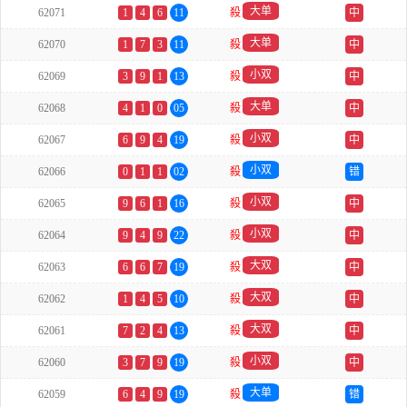
大单
62071
1
4
6
11
殺
中
大单
62070
1
7
3
11
殺
中
小双
62069
3
9
1
13
殺
中
大单
62068
4
1
0
05
殺
中
小双
62067
6
9
4
19
殺
中
小双
62066
0
1
1
02
殺
错
小双
62065
9
6
1
16
殺
中
小双
62064
9
4
9
22
殺
中
大双
62063
6
6
7
19
殺
中
大双
62062
1
4
5
10
殺
中
大双
62061
7
2
4
13
殺
中
小双
62060
3
7
9
19
殺
中
大单
62059
6
4
9
19
殺
错