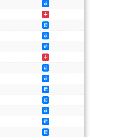
错
中
错
错
错
中
错
错
错
错
错
错
错