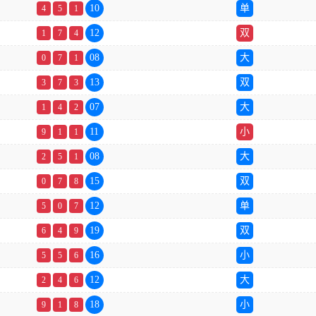
10
单
4
5
1
12
双
1
7
4
08
大
0
7
1
13
双
3
7
3
07
大
1
4
2
11
小
9
1
1
08
大
2
5
1
15
双
0
7
8
12
单
5
0
7
19
双
6
4
9
16
小
5
5
6
12
大
2
4
6
18
小
9
1
8