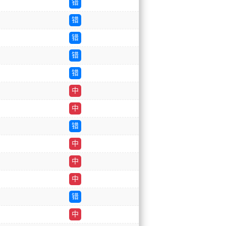
错
错
错
错
错
中
中
错
中
中
中
错
中