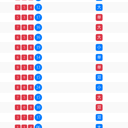
12
大
3
5
4
17
单
5
3
9
16
大
7
8
1
16
大
6
5
5
19
小
6
5
8
14
单
6
2
6
13
单
9
3
1
15
双
3
9
3
24
小
8
8
8
15
大
7
5
3
10
双
1
0
9
17
双
3
7
7
06
大
1
1
4