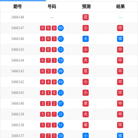
期号
号码
预测
结果
3466148
---
双
---
3466147
9
0
0
09
小
中
3466146
2
0
5
07
大
错
3466145
3
0
9
12
小
中
3466144
9
7
3
19
大
中
3466143
0
5
3
08
双
中
3466142
0
4
0
04
小
中
3466141
4
1
8
13
小
中
3466140
3
2
2
07
单
中
3466139
5
9
7
21
大
中
3466138
5
5
1
11
单
中
3466137
7
7
5
19
小
错