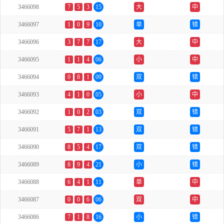
3466098
7
5
3
15
大
中
3466097
1
0
9
10
单
错
3466096
3
7
7
17
大
中
3466095
1
1
4
06
小
中
3466094
0
8
1
09
双
错
3466093
4
1
0
05
小
中
3466092
1
0
2
03
双
错
3466091
5
7
1
13
双
错
3466090
8
5
4
17
双
错
3466089
8
9
4
21
小
错
3466088
6
4
1
11
单
中
3466087
0
0
6
06
双
中
3466086
7
1
8
16
小
错