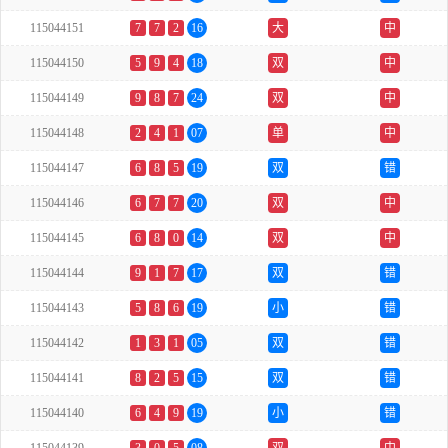
115044151
7
7
2
16
大
中
115044150
5
9
4
18
双
中
115044149
9
8
7
24
双
中
115044148
2
4
1
07
单
中
115044147
6
8
5
19
双
错
115044146
6
7
7
20
双
中
115044145
6
8
0
14
双
中
115044144
9
1
7
17
双
错
115044143
5
8
6
19
小
错
115044142
1
3
1
05
双
错
115044141
8
2
5
15
双
错
115044140
6
4
9
19
小
错