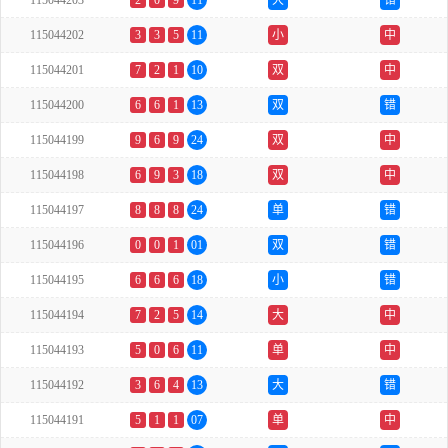
115044203
2
0
9
11
大
错
115044202
3
3
5
11
小
中
115044201
7
2
1
10
双
中
115044200
6
6
1
13
双
错
115044199
9
6
9
24
双
中
115044198
6
9
3
18
双
中
115044197
8
8
8
24
单
错
115044196
0
0
1
01
双
错
115044195
6
6
6
18
小
错
115044194
7
2
5
14
大
中
115044193
5
0
6
11
单
中
115044192
3
6
4
13
大
错
115044191
5
1
1
07
单
中