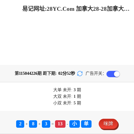
易记网址:28YC.Com 加拿大28-28加拿大刮奖-加拿大28开奖结果预测官网|飞飞28加拿大在线预测_火热研究!
第
115044226
期 距下期:
02
分
52
秒
广告开关：
大单
未开:
3
期
大双
未开:
1
期
小双
未开:
5
期
2
8
3
13
小
单
咪牌
+
+
=
-