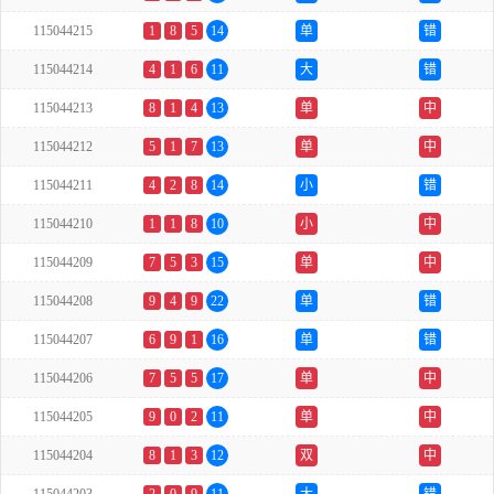
115044215
1
8
5
14
单
错
115044214
4
1
6
11
大
错
115044213
8
1
4
13
单
中
115044212
5
1
7
13
单
中
115044211
4
2
8
14
小
错
115044210
1
1
8
10
小
中
115044209
7
5
3
15
单
中
115044208
9
4
9
22
单
错
115044207
6
9
1
16
单
错
115044206
7
5
5
17
单
中
115044205
9
0
2
11
单
中
115044204
8
1
3
12
双
中