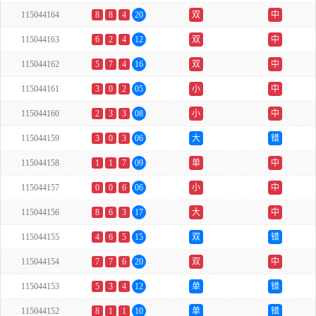
115044164
8
8
4
20
双
中
115044163
6
2
4
12
双
中
115044162
5
7
4
16
双
中
115044161
3
0
2
05
小
中
115044160
2
3
3
08
小
中
115044159
3
0
3
06
大
错
115044158
1
1
7
09
单
中
115044157
0
0
6
06
小
中
115044156
8
6
3
17
大
中
115044155
4
6
5
15
双
错
115044154
7
7
6
20
双
中
115044153
5
3
4
12
单
错
115044152
8
1
1
10
单
错