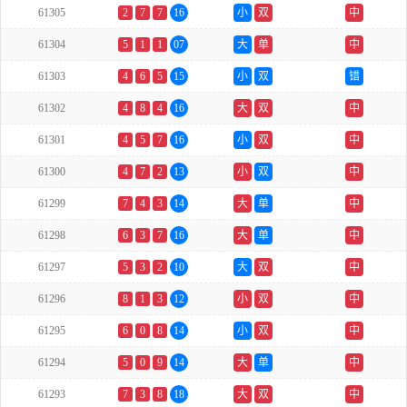
61305
2
7
7
16
小
双
中
61304
5
1
1
07
大
单
中
61303
4
6
5
15
小
双
错
61302
4
8
4
16
大
双
中
61301
4
5
7
16
小
双
中
61300
4
7
2
13
小
双
中
61299
7
4
3
14
大
单
中
61298
6
3
7
16
大
单
中
61297
5
3
2
10
大
双
中
61296
8
1
3
12
小
双
中
61295
6
0
8
14
小
双
中
61294
5
0
9
14
大
单
中
61293
7
3
8
18
大
双
中