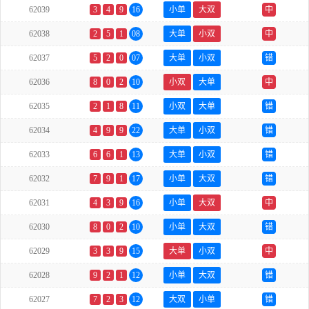
62039
3
4
9
16
小单
大双
中
62038
2
5
1
08
大单
小双
中
62037
5
2
0
07
大单
小双
错
62036
8
0
2
10
小双
大单
中
62035
2
1
8
11
小双
大单
错
62034
4
9
9
22
大单
小双
错
62033
6
6
1
13
大单
小双
错
62032
7
9
1
17
小单
大双
错
62031
4
3
9
16
小单
大双
中
62030
8
0
2
10
小单
大双
错
62029
3
3
9
15
大单
小双
中
62028
9
2
1
12
小单
大双
错
62027
7
2
3
12
大双
小单
错