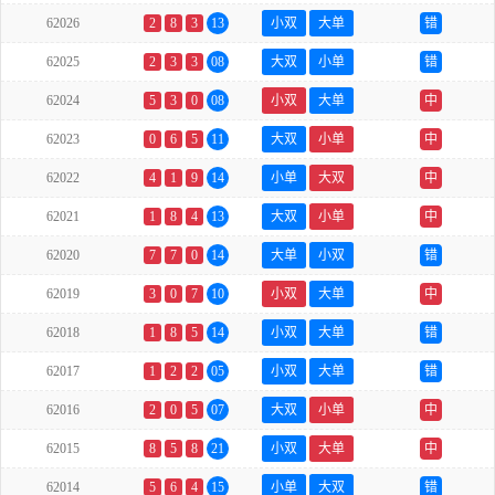
62026
2
8
3
13
小双
大单
错
62025
2
3
3
08
大双
小单
错
62024
5
3
0
08
小双
大单
中
62023
0
6
5
11
大双
小单
中
62022
4
1
9
14
小单
大双
中
62021
1
8
4
13
大双
小单
中
62020
7
7
0
14
大单
小双
错
62019
3
0
7
10
小双
大单
中
62018
1
8
5
14
小双
大单
错
62017
1
2
2
05
小双
大单
错
62016
2
0
5
07
大双
小单
中
62015
8
5
8
21
小双
大单
中
62014
5
6
4
15
小单
大双
错