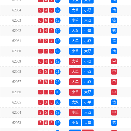
62065
9
6
1
16
小双
大单
错
62064
9
4
9
22
大单
小双
错
62063
6
6
7
19
小单
大双
错
62062
1
4
5
10
大双
小单
错
62061
7
2
4
13
大单
小双
错
62060
3
7
9
19
小单
大双
错
62059
6
4
9
19
大单
小双
中
62058
9
5
7
21
大单
小双
中
62057
7
9
7
23
大单
小双
中
62056
2
1
6
09
小单
大双
中
62055
3
3
0
06
大双
小单
错
62054
2
5
6
13
小单
大双
中
62053
7
6
3
16
小双
大单
错