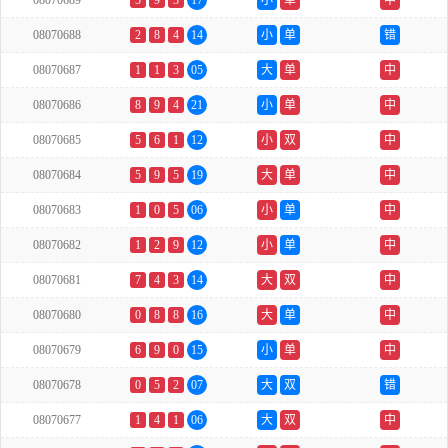
08070689
5
9
3
17
小
单
中
08070688
2
8
4
14
小
单
错
08070687
1
1
3
05
大
单
中
08070686
8
9
4
21
小
单
中
08070685
5
6
1
12
小
双
中
08070684
5
9
5
19
大
单
中
08070683
1
0
5
06
小
单
中
08070682
1
2
9
12
小
单
中
08070681
7
4
3
14
大
双
中
08070680
0
8
8
16
大
单
中
08070679
6
9
0
15
小
单
中
08070678
0
5
2
07
大
双
错
08070677
1
4
1
06
大
双
中