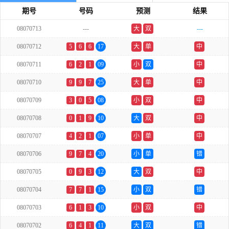
期号
号码
预测
结果
08070713
---
大
双
---
08070712
5
6
6
17
大
单
中
08070711
6
2
1
09
小
双
中
08070710
9
9
7
25
大
单
中
08070709
3
0
5
08
小
双
中
08070708
0
1
9
10
大
双
中
08070707
4
2
1
07
小
单
中
08070706
9
7
4
20
小
单
错
08070705
0
9
3
12
大
双
中
08070704
7
7
1
15
小
双
错
08070703
6
1
3
10
小
双
中
08070702
6
4
1
11
大
双
错