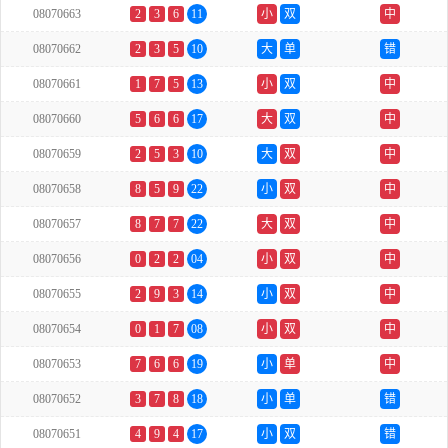
08070663
2
3
6
11
小
双
中
08070662
2
3
5
10
大
单
错
08070661
1
7
5
13
小
双
中
08070660
5
6
6
17
大
双
中
08070659
2
5
3
10
大
双
中
08070658
8
5
9
22
小
双
中
08070657
8
7
7
22
大
双
中
08070656
0
2
2
04
小
双
中
08070655
2
9
3
14
小
双
中
08070654
0
1
7
08
小
双
中
08070653
7
6
6
19
小
单
中
08070652
3
7
8
18
小
单
错
08070651
4
9
4
17
小
双
错