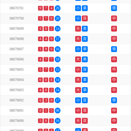
08070701
9
7
4
20
小
单
错
08070700
5
7
8
20
小
双
中
08070699
4
8
2
14
大
单
中
08070698
4
4
9
17
大
双
中
08070697
1
9
6
16
小
单
错
08070696
4
7
7
18
大
单
中
08070695
5
7
1
13
小
双
中
08070694
6
0
8
14
大
单
中
08070693
4
8
2
14
大
单
中
08070692
6
3
8
17
小
双
错
08070691
0
1
5
06
小
双
中
08070690
5
8
3
16
大
双
中